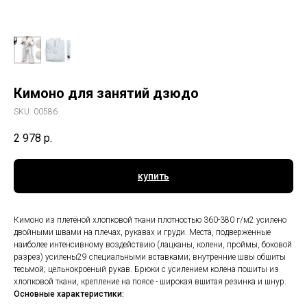
Кимоно для занятий дзюдо
SKU:
00586
2 978
р.
купить
Кимоно из плетёной хлопковой ткани плотностью 360-380 г/м2 усилено
двойными швами на плечах, рукавах и груди. Места, подверженные
наиболее интенсивному воздействию (лацканы, колени, проймы, боковой
разрез) усилены29 специальными вставками; внутренние швы обшиты
тесьмой; цельнокроеный рукав. Брюки с усилением колена пошиты из
хлопковой ткани, крепление на поясе - широкая вшитая резинка и шнур.
Основные характеристики: