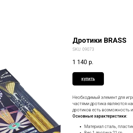
Дротики BRASS
SKU:
09073
1 140
р.
купить
Необходимый элемент для игры
частями дротика являются нак
дротиков есть возможность из
Основные характеристики:
Материал сталь, пласти
Вес 1 дротика 21 гр