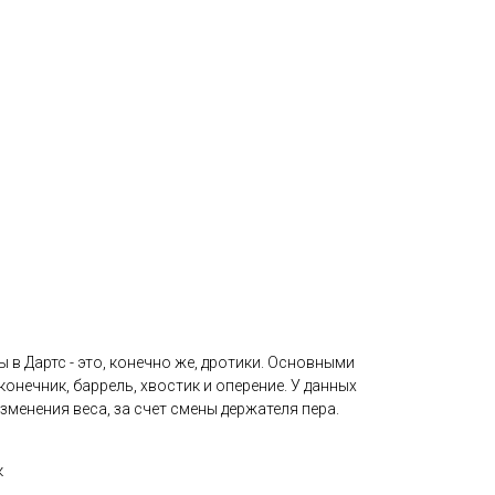
 в Дартс - это, конечно же, дротики. Основными
онечник, баррель, хвостик и оперение. У данных
менения веса, за счет смены держателя пера.
к