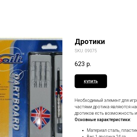
Дротики
SKU:
09075
623
р.
купить
Необходимый элемент для игры
частями дротика являются нак
дротиков есть возможность из
Основные характеристики:
Материал сталь, пласти
Вес 1 дротика 24 гр