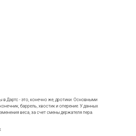
 в Дартс - это, конечно же, дротики. Основными
онечник, баррель, хвостик и оперение. У данных
менения веса, за счет смены держателя пера.
к