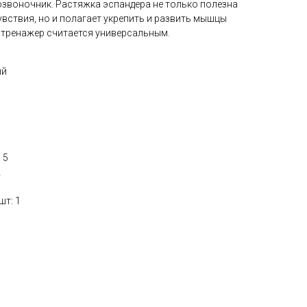
озвоночник. Растяжка эспандера не только полезна
вствия, но и полагает укрепить и развить мышцы
ой тренажер считается универсальным.
ый
 5
2
шт: 1