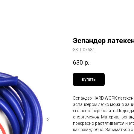
Эспандер латексн
SKU:
07684
630
р.
купить
Эспандер HARD WORK латексна
эспандером легко можно заним
его легко перевозить. Подход
спортсменов. Материал эспанд
прекрасно растягивается и е
как вам удобно. Заниматься с 