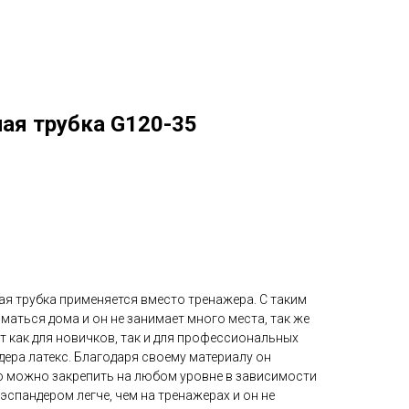
ая трубка G120-35
я трубка применяется вместо тренажера. С таким
аться дома и он не занимает много места, так же
ит как для новичков, так и для профессиональных
ера латекс. Благодаря своему материалу он
го можно закрепить на любом уровне в зависимости
эспандером легче, чем на тренажерах и он не