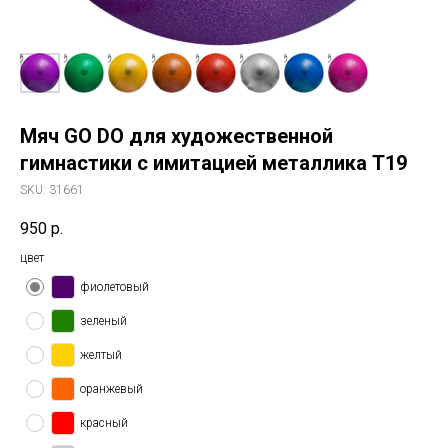
Мяч GO DO для художественной
гимнастики с имитацией металлика T19
SKU:
31661
950
р.
цвет
фиолетовый
зеленый
желтый
оранжевый
красный