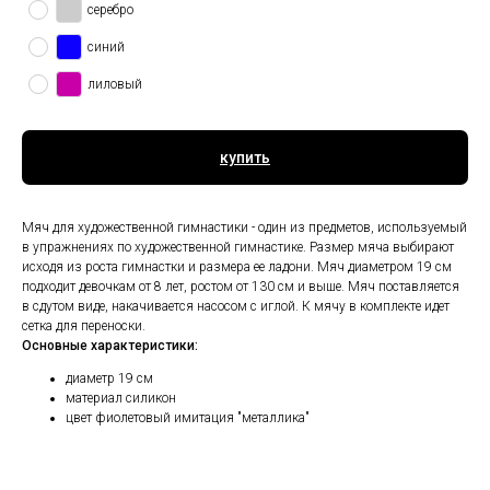
серебро
синий
лиловый
купить
Мяч для художественной гимнастики - один из предметов, используемый
в упражнениях по художественной гимнастике. Размер мяча выбирают
исходя из роста гимнастки и размера ее ладони. Мяч диаметром 19 см
подходит девочкам от 8 лет, ростом от 130 см и выше. Мяч поставляется
в сдутом виде, накачивается насосом с иглой. К мячу в комплекте идет
сетка для переноски.
Основные характеристики:
диаметр 19 см
материал силикон
цвет фиолетовый имитация "металлика"