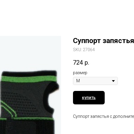
Суппорт запястья
SKU:
27064
724
р.
размер
купить
Суппорт запястья с дополнит