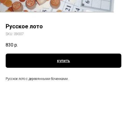
Русское лото
SKU:
09007
830
р.
купить
Русское лото с деревянными боченками.