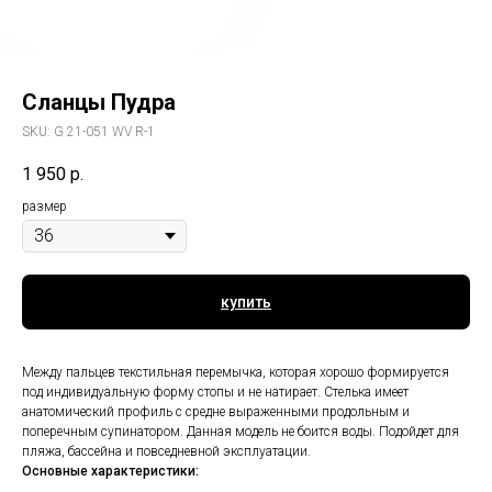
Сланцы Пудра
SKU:
G 21-051 WV R-1
1 950
р.
размер
купить
Между пальцев текстильная перемычка, которая хорошо формируется
под индивидуальную форму стопы и не натирает. Стелька имеет
анатомический профиль с средне выраженными продольным и
поперечным супинатором. Данная модель не боится воды. Подойдет для
пляжа, бассейна и повседневной эксплуатации.
Основные характеристики: