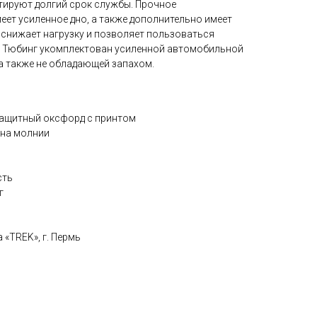
ируют долгий срок службы. Прочное
еет усиленное дно, а также дополнительно имеет
 снижает нагрузку и позволяет пользоваться
. Тюбинг укомплектован усиленной автомобильной
а также не обладающей запахом.
защитный оксфорд с принтом
 на молнии
сть
г
 «TREK», г. Пермь