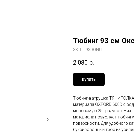
Тюбинг 93 см О
SKU:
T93DONUT
2 080
р.
купить
Тюбинг-ватрушка ТЯНИТОЛКАЙ
материала OXFORD 600D с вод
морозам до 25 градусов. Низ 
материала позволяет тюбингу
поверхности. Для удобного к
буксировочный трос из усиле