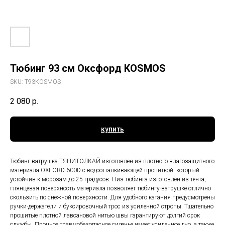
Тюбинг 93 см Оксфорд KOSMOS
SKU:
T93KOSMOS
2 080
р.
купить
Тюбинг-ватрушка ТЯНИТОЛКАЙ изготовлен из плотного влагозащитного
материала OXFORD 600D с водоотталкивающей пропиткой, который
устойчив к морозам до 25 градусов. Низ тюбинга изготовлен из тента,
глянцевая поверхность материала позволяет тюбингу-ватрушке отлично
скользить по снежной поверхности. Для удобного катания предусмотрены
ручки-держатели и буксировочный трос из усиленной стропы. Тщательно
прошитые плотной лавсановой нитью швы гарантируют долгий срок
службы. Прочное травмобезопасное сиденье имеет усиленное дно, а также